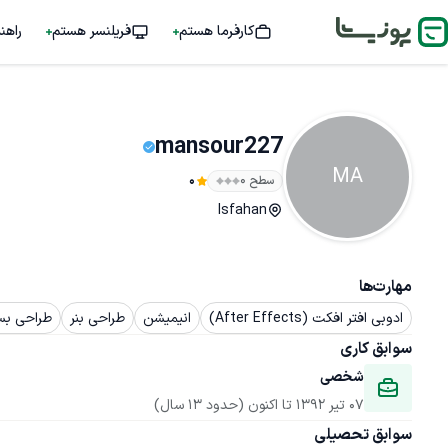
کارفرما هستم
فریلنسر هستم
راهن
mansour227
MA
سطح ۰
0
Isfahan
مهارت‌ها
ادوبی افتر افکت (After Effects)
انیمیشن
طراحی بنر
طراحی بس
سوابق کاری
شخصی
07 تیر 1392
 تا اکنون
(حدود 13 سال)
سوابق تحصیلی