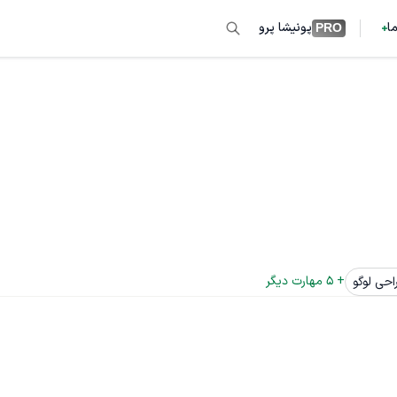
ما
پونیشا پرو
PRO
+ 
5
 مهارت دیگر
احی لوگو