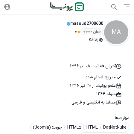
masoud2700600
MA
سطح ۰
0
Karaj
آخرین فعالیت 08 تیر 1396
0 پروژه انجام شده
عضو پونیشا از 30 تیر 1394
متولد 1364
مسلط به انگلیسی و فارسی
مهارت‌ها
DotNetNuke
HTML
HTML5
جوملا (Joomla)