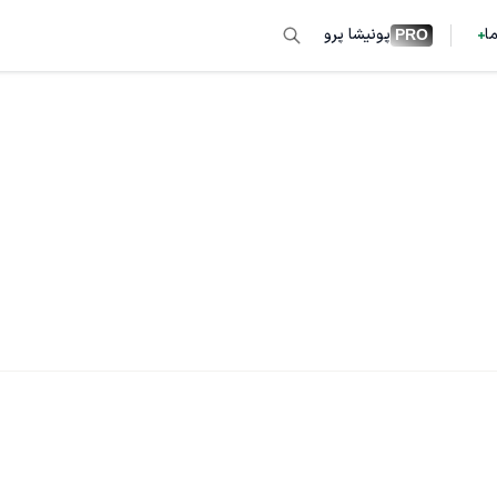
ما
پونیشا پرو
PRO