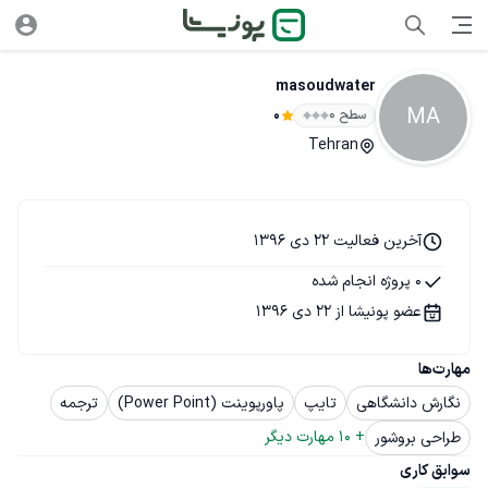
masoudwater
MA
سطح ۰
0
Tehran
آخرین فعالیت 22 دی 1396
0 پروژه انجام شده
عضو پونیشا از 22 دی 1396
مهارت‌ها
نگارش دانشگاهی
تایپ
پاورپوینت (Power Point)
ترجمه
+ 
10
 مهارت دیگر
طراحی بروشور
سوابق کاری