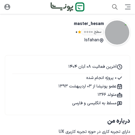
master_hesam
سطح ۰
0
Isfahan
آخرین فعالیت 08 آبان 1404
0 پروژه انجام شده
عضو پونیشا از 03 اردیبهشت 1393
متولد 1366
مسلط به انگلیسی و فارسی
درباره من