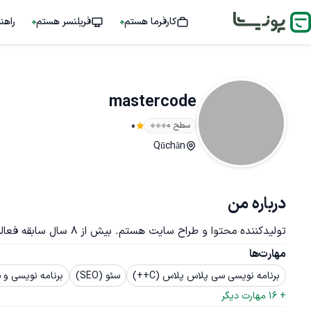
کارفرما هستم
فریلنسر هستم
راهن
mastercode
سطح ۰
0
Qūchān
درباره من
تولیدکننده محتوا و طراح سایت هستم. بیش از 8 سال سابقه فعالیت در این حوزه را دارم.
مهارت‌ها
برنامه نویسی سی پلاس پلاس (C++)
سئو (SEO)
برنامه نویسی و ساخ
+ 
16
 مهارت دیگر