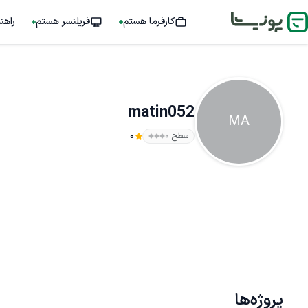
کارفرما هستم
فریلنسر هستم
راهن
matin052
MA
سطح ۰
0
پروژه‌ها