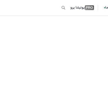
ما
پونیشا پرو
PRO