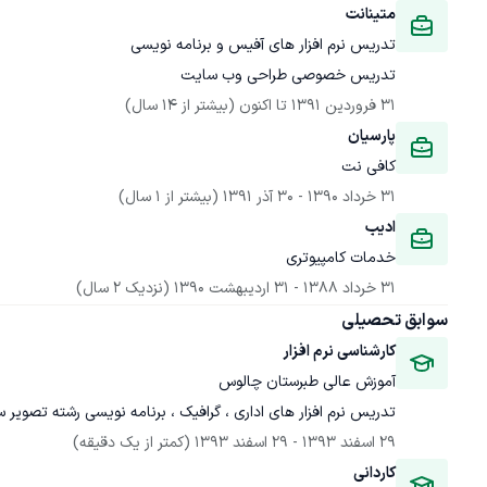
متینانت
تدریس خصوصی طراحی وب سایت
31 فروردین 1391
 تا اکنون
(بیشتر از 14 سال)
پارسیان
کافی نت
31 خرداد 1390
 - 
30 آذر 1391
(بیشتر از 1 سال)
ادیب
خدمات کامپیوتری
31 خرداد 1388
 - 
31 اردیبهشت 1390
(نزدیک 2 سال)
سوابق تحصیلی
کارشناسی نرم افزار
آموزش عالی طبرستان چالوس
تدریس نرم افزار های اداری ، گرافیک ، برنامه نویسی رشته تصویر 
29 اسفند 1393
 - 
29 اسفند 1393
(کمتر از یک دقیقه)
کاردانی