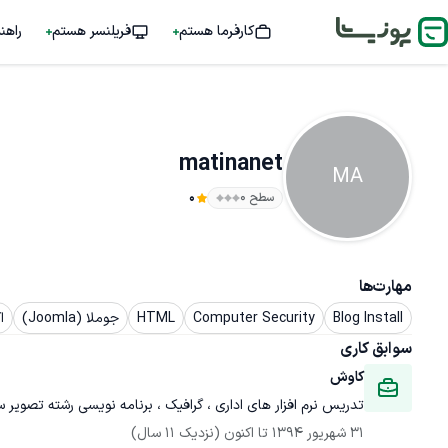
کارفرما هستم
فریلنسر هستم
راهن
matinanet
MA
سطح ۰
0
مهارت‌ها
Blog Install
Computer Security
HTML
جوملا (Joomla)
اک
سوابق کاری
کاوش
تدریس نرم افزار های اداری ، گرافیک ، برنامه نویسی رشته تصویر 
31 شهریور 1394
 تا اکنون
(نزدیک 11 سال)