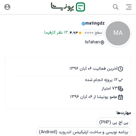
matingdz
MA
.
12
نظر
کارفرما
سطح ۰
4.93
Isfahan
آخرین فعالیت 06 آبان 1396
12 پروژه انجام شده
73 امتیاز
عضو پونیشا از 06 آبان 1396
مهارت‌ها
پی اچ پی (PHP)
برنامه نویسی و ساخت اپلیکیشن اندروید (Android)