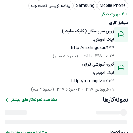
Mobile Phone
Samsung
برنامه نویسی تحت وب
+ 
3
 مهارت دیگر
سوابق کاری
زرین سرو سگال ( کلیک سایت )
http://matingdz.ir/174
13 تیر 1397
 تا اکنون
(حدود 8 سال)
گروه آموزشی فرزان
http://matingdz.ir/153
09 فروردین 1397
 - 
03 خرداد 1397
(حدود 2 ماه)
نمونه‌کارها
مشاهده نمونه‌کارهای بیشتر
پروژه‌ها
مشاهده همه پروژه‌ها