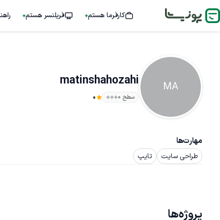
کارفرما هستم
فریلنسر هستم
راهن
matinshahozahi
MA
سطح ۰
0
مهارت‌ها
طراحی سایت
تایپ
پروژه‌ها