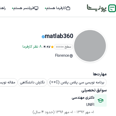
کارفرما هستم
فریلنسر هستم
راهن
matlab360
.
8
نظر
کارفرما
سطح ۰
4.97
Florence
مهارت‌ها
برنامه نویسی سی پلاس پلاس (C++)
نگارش دانشگاهی
مقاله نویس
سوابق تحصیلی
دکتری مهندسی
UNIFI
01 مهر 1392
 - 
01 مهر 1396
(حدود 4 سال)