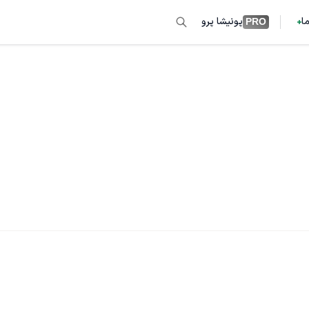
ما
پونیشا پرو
PRO