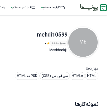
کارفرما هستم
فریلنسر هستم
راهن
mehdi10599
ME
سطح ۰
0
Mashhad
مهارت‌ها
HTML
HTML5
سی اس اس (CSS)
PSD به HTML
نمونه‌کارها