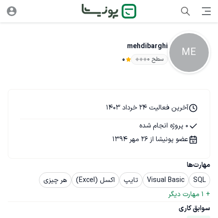
mehdibarghi
ME
سطح ۰
0
آخرین فعالیت 24 خرداد 1403
0 پروژه انجام شده
عضو پونیشا از 26 مهر 1394
مهارت‌ها
SQL
Visual Basic
تایپ
اکسل (Excel)
هر چیزی
+ 
1
 مهارت دیگر
سوابق کاری