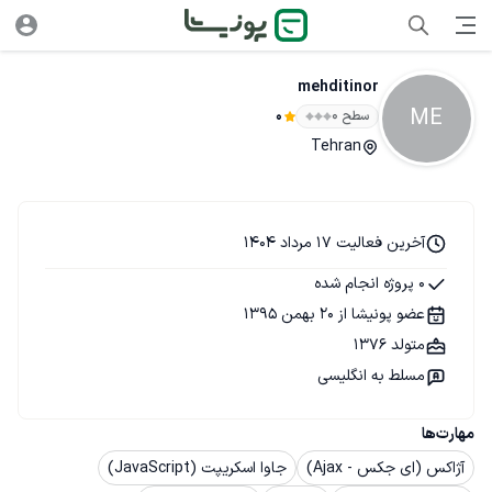
mehditinor
ME
سطح ۰
0
Tehran
آخرین فعالیت 17 مرداد 1404
0 پروژه انجام شده
عضو پونیشا از 20 بهمن 1395
متولد 1376
مسلط به انگلیسی
مهارت‌ها
آژاکس (ای جکس - Ajax)
جاوا اسکریپت (JavaScript)