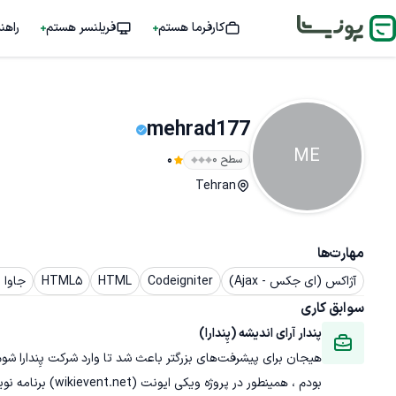
کارفرما هستم
فریلنسر هستم
راهن
mehrad177
ME
سطح ۰
0
Tehran
مهارت‌ها
آژاکس (ای جکس - Ajax)
Codeigniter
HTML
HTML5
جاوا اسکر
سوابق کاری
پندار آرای اندیشه (پِندارا)
بودم ، همینطور در پروژه ویکی ایونت (wikievent.net) برنامه نویس ارشد هستم.