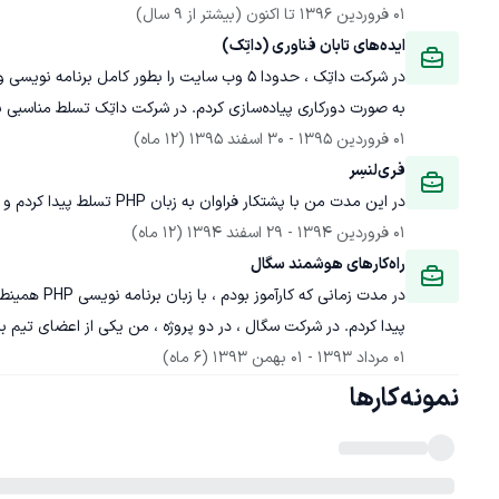
01 فروردین 1396
 تا اکنون
(بیشتر از 9 سال)
ایده‌های تابان فناوری (داتِک)
در شرکت داتِک ، حدودا 5 وب سایت را بطور کامل 
به صورت دورکاری پیاده‌سازی کردم. در شرکت داتِک تسلط مناسبی بر MySQL ، PHP , HTML و CSS پیدا کردم.
01 فروردین 1395
 - 
30 اسفند 1395
(12 ماه)
فری‌لنسِر
در این مدت من با پشتکار فراوان به زبان PHP تسلط پیدا کردم و دو وب سایت را به صورت دور کاری از صفر تا صد برنامه نویسی کردم.
01 فروردین 1394
 - 
29 اسفند 1394
(12 ماه)
راه‌کارهای هوشمند سگال
پیدا کردم. در شرکت سگال ، در دو پروژه ، من یکی از اعضای تیم ب
01 مرداد 1393
 - 
01 بهمن 1393
(6 ماه)
نمونه‌کارها