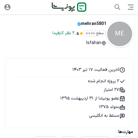
mehran5801
ME
.
2
نظر
کارفرما
سطح ۰
5
Isfahan
آخرین فعالیت 17 تیر 1403
2 پروژه انجام شده
27 امتیاز
عضو پونیشا از 31 اردیبهشت 1395
متولد 1375
مسلط به انگلیسی
مهارت‌ها