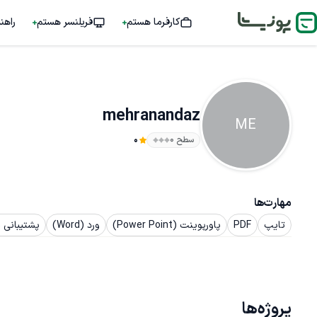
کارفرما هستم
فریلنسر هستم
راهن
mehranandaz
ME
سطح ۰
0
مهارت‌ها
تایپ
PDF
پاورپوینت (Power Point)
ورد (Word)
پشتیبانی 
پروژه‌ها