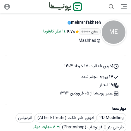
mehranfakhteh
ME
.
11
نظر
کارفرما
سطح ۰
4.78
Mashhad
آخرین فعالیت 17 خرداد 1404
14 پروژه انجام شده
19 امتیاز
عضو پونیشا از 05 فروردین 1394
مهارت‌ها
3D Modelling
ادوبی افتر افکت (After Effects)
انیمیشن
+ 
8
 مهارت دیگر
طراحی بنر
فوتوشاپ (Photoshop)