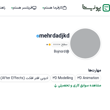
کارفرما هستم
فریلنسر هستم
راهن
mehrdadjkd
سطح ۰
0
Bojnūrd
مهارت‌ها
3D Animation
3D Modelling
ادوبی افتر افکت (After Effects)
مشاهده سوابق کاری و تحصیلی