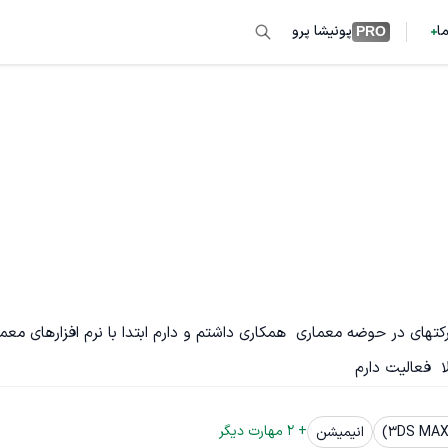
ما
پونیشا پرو
PRO
روع فعالیت من از سال 92  بود که با شرکتهای در حوضه معماری  همکاری داشتم و دارم ابتدا با نرم افزارهای مع
+ 
2
 مهارت دیگر
انیمیشن