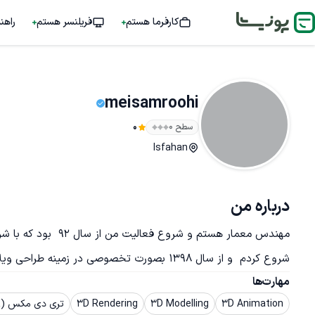
کارفرما هستم
فریلنسر هستم
راهن
meisamroohi
سطح ۰
0
Isfahan
درباره من
مهندس معمار هستم و ش
شروع کردم  و از سال 1398 بصورت تخصوصی در زمینه طراحی ویلا  فعالیت دارم
مهارت‌ها
3D Animation
3D Modelling
3D Rendering
تری دی مکس (3DS MAX)