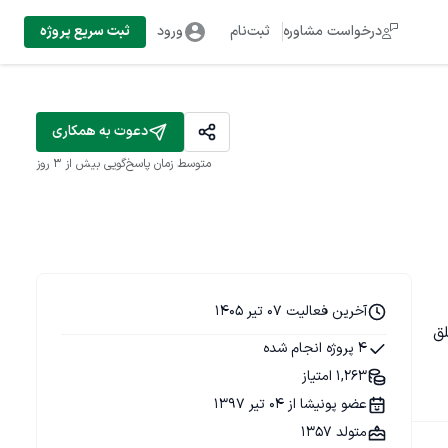
درخواست مشاوره
ثبت‌نام
ورود
ثبت سریع پروژه
دعوت به همکاری
متوسط زمان پاسخ‌گویی
بیش از ۳ روز
آخرین فعالیت 07 تیر 1405
Phot تا رسیدن به خلق 
4 پروژه انجام شده
1,263 امتیاز
عضو پونیشا از 04 تیر 1397
متولد 1357