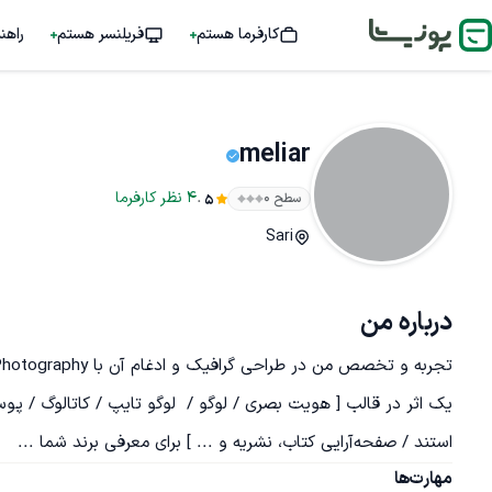
کارفرما هستم
فریلنسر هستم
راهن
meliar
.
4
نظر
کارفرما
سطح ۰
5
Sari
درباره من
یک اثر در قالب [ هویت بصری / لوگو /  لوگو تایپ / کاتالوگ / پوستر 
استند / صفحه‌آرایی کتاب، نشریه و ... ] برای معرفی برند شما ...
مهارت‌ها