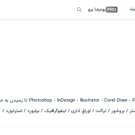
ما
پونیشا پرو
PRO
تجربه و تخصص من در طراحی گرافیک و ادغام آن با oshop - InDesign - Illustrator - Corel Draw - Photography
/ بروشور / تراکت / اوراق اداری / اینفوگرافیک / بیلبورد / استرابورد / 