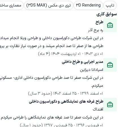
تایپ
3D Rendering
تری دی مکس (3DS MAX)
معماری ساخت
سوابق کاری
طراح
ره برج آذر
طراحی ها از صفر تا صد انجام میشد و در صورت نیاز نظارت بر پرو
01 دی 1403
 - 
01 اردیبهشت 1404
(4 ماه)
مدیر اجرایی و طراح داخلی
اسپادانا دیزاین
در این شرکت صفر تا صد طراحی دکوراسیون داخلی اداری- مسکونی و
میکردم.
01 اسفند 1399
 - 
25 اسفند 1402
(حدود 3 سال)
طراح غرفه های نمایشگاهی و دکوراسیون داخلی
آفنداک
در این شرکت صفر تا صد غرفه های نمایشگاهی را طراحی میکردم و
01 فروردین 1396
 - 
25 فروردین 1397
(حدود 1 سال)