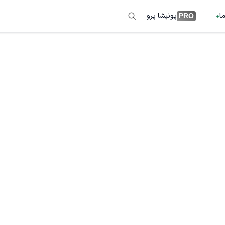
ما
پونیشا پرو
PRO