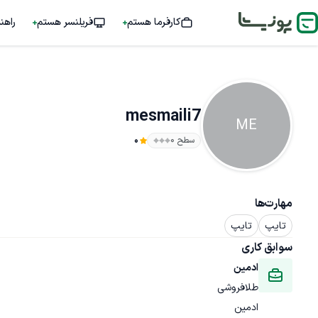
کارفرما هستم
فریلنسر هستم
راهن
mesmaili7
ME
سطح ۰
0
مهارت‌ها
تایپ
تایپ
سوابق کاری
ادمین
طلافروشی
ادمین