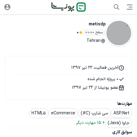
metisdp
سطح ۰
0
Tehran
آخرین فعالیت 22 تیر 1397
0 پروژه انجام شده
عضو پونیشا از 22 تیر 1397
مهارت‌ها
ASP.Net
سی شارپ (C#)
eCommerce
HTML5
+ 
15
 مهارت دیگر
جاوا (Java)
سوابق کاری