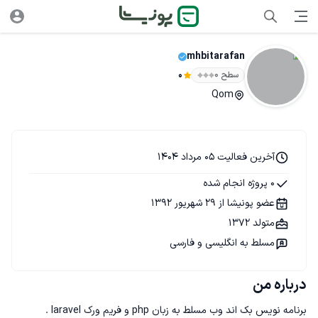
mhbitarafan
سطح ۰
0
Qom
آخرین فعالیت 05 مرداد 1404
0 پروژه انجام شده
عضو پونیشا از 29 شهریور 1392
متولد 1372
مسلط به انگلیسی و فارسی
درباره من
برنامه نویس بک اند وب مسلط به زبان php و فریم ورک laravel . 