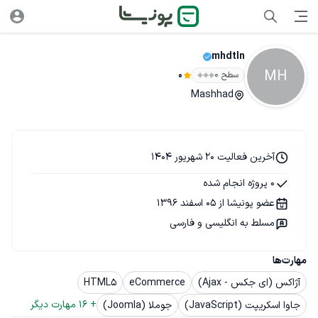
mhdtln
MH
سطح ۰
0
Mashhad
آخرین فعالیت 20 شهریور 1404
0 پروژه انجام شده
عضو پونیشا از 05 اسفند 1396
مسلط به انگلیسی و فارسی
مهارت‌ها
آژاکس (ای جکس - Ajax)
eCommerce
HTML5
+ 
16
 مهارت دیگر
جاوا اسکریپت (JavaScript)
جوملا (Joomla)