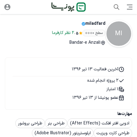
miladfard
MI
.
2
نظر
کارفرما
سطح ۰
5
Bandar-e Anzalī
آخرین فعالیت 13 تیر 1396
2 پروژه انجام شده
1 امتیاز
عضو پونیشا از 13 تیر 1396
مهارت‌ها
ادوبی افتر افکت (After Effects)
طراحی بنر
طراحی بروشور
طراحی کارت ویزیت
ایلوستریتور (Adobe Illustrator)