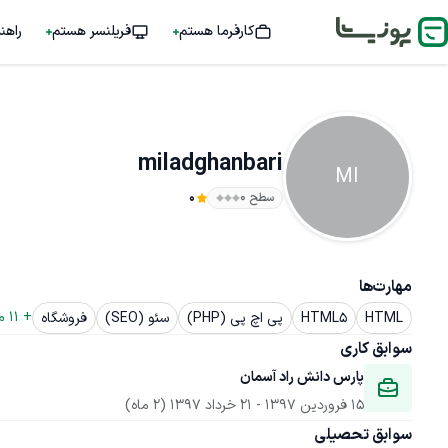
کارفرما هستم
فریلنسر هستم
راهن
miladghanbari
MI
سطح ۰
0
مهارت‌ها
+ 
11
 م
HTML
HTML5
پی اچ پی (PHP)
سئو (SEO)
فروشگاه
سوابق کاری
پارس دانش راد آسمان
15 فروردین 1397
 - 
21 خرداد 1397
(2 ماه)
سوابق تحصیلی