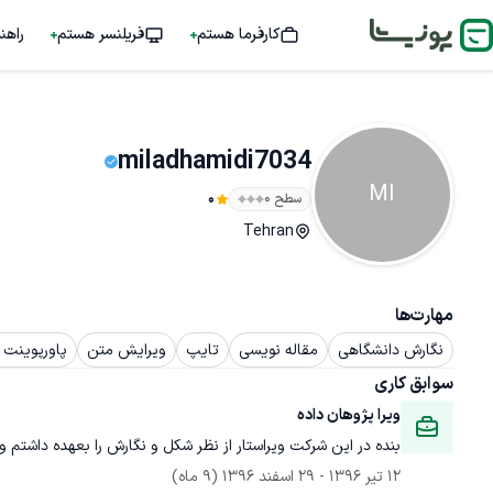
کارفرما هستم
فریلنسر هستم
راهن
miladhamidi7034
MI
سطح ۰
0
Tehran
مهارت‌ها
نگارش دانشگاهی
مقاله نویسی
تایپ
ویرایش متن
پاورپوینت (ower Point
سوابق کاری
ویرا پژوهان داده 
بنده در این شرکت ویراستار از نظر شکل و نگارش را بعهده داشتم و
12 تیر 1396
 - 
29 اسفند 1396
(9 ماه)