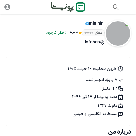
mininini
.
6
نظر
کارفرما
سطح ۰
4.73
Isfahan
آخرین فعالیت 16 خرداد 1405
7 پروژه انجام شده
42 امتیاز
عضو پونیشا از 14 تیر 1396
متولد 1367
مسلط به انگلیسی و فارسی
درباره من