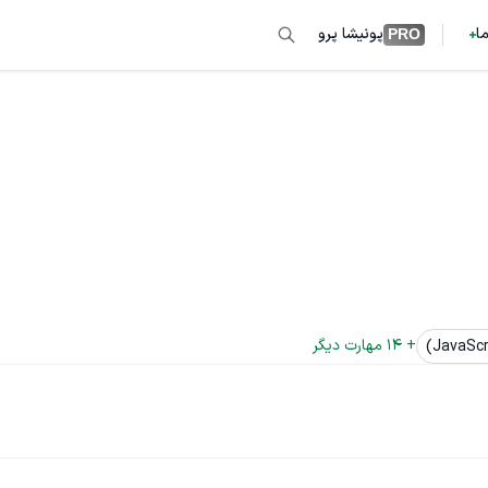
ما
پونیشا پرو
PRO
+ 
14
 مهارت دیگر