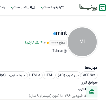
کارفرما هستم
فریلنسر هستم
راهن
mint
MI
.
4
نظر
کارفرما
سطح ۰
4
Tehran
مهارت‌ها
ASP.Net
سی شارپ (C#)
HTML
HTML5
جاوا اسکریپت (JavaScript)
سوابق کاری
فاتوب
01 فروردین 1396
 تا اکنون
(بیشتر از 9 سال)