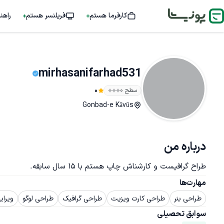
کارفرما هستم
فریلنسر هستم
راهن
mirhasanifarhad531
سطح ۰
0
Gonbad-e Kāvūs
درباره من
طراح گرافیست و کارشناش چاپ هستم با ۱۵ سال سابقه.
مهارت‌ها
طراحی بنر
طراحی کارت ویزیت
طراحی گرافیک
طراحی لوگو
ویرا
سوابق تحصیلی