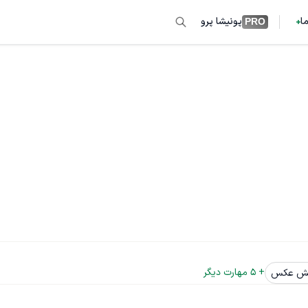
ما
پونیشا پرو
PRO
+ 
5
 مهارت دیگر
یش عکس