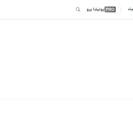
ما
پونیشا پرو
PRO