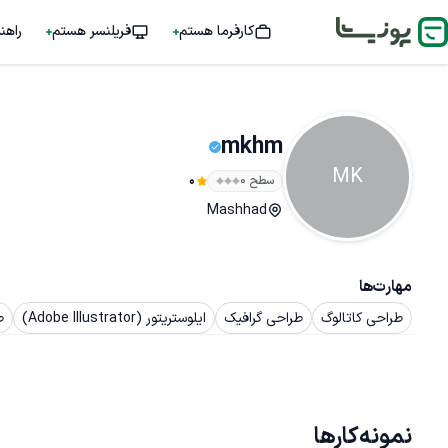
کارفرما هستم
فریلنسر هستم
راهن
mkhm
MK
سطح ۰
0
Mashhad
مهارت‌ها
طراحی کاتالوگ
طراحی گرافیک
ایلوستریتور (Adobe Illustrator)
ط
نمونه‌کارها