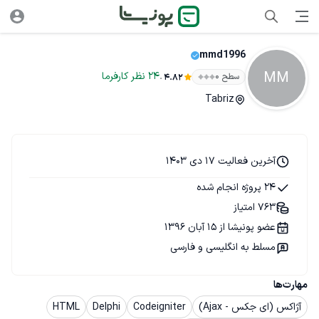
mmd1996
MM
.
24
نظر
کارفرما
سطح ۰
4.82
Tabriz
آخرین فعالیت 17 دی 1403
24 پروژه انجام شده
763 امتیاز
عضو پونیشا از 15 آبان 1396
مسلط به انگلیسی و فارسی
مهارت‌ها
آژاکس (ای جکس - Ajax)
Codeigniter
Delphi
HTML