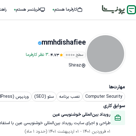
کارفرما هستم
فریلنسر هستم
راهن
mmhdishafiee
.
3
نظر
کارفرما
سطح ۰
4.73
Shiraz
مهارت‌ها
Computer Security
نصب برنامه
سئو (SEO)
وردپرس (WordPress)
سوابق کاری
رویداد بین‌المللی خوشنویسی عین
طراحی و اجرای سایت رویداد بین‌المللی خوشنویسی عین با استفاده از سیستم مدیریت محتوای وردپرس.
01 فروردین 1401
 - 
01 اردیبهشت 1401
(حدود 1 ماه)