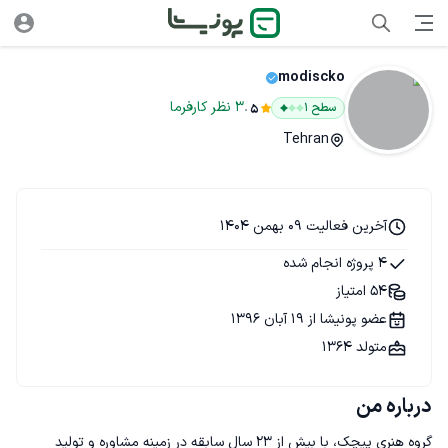
modiscko
.
3
نظر
کارفرما
سطح ۱
5
Tehran
آخرین فعالیت 09 بهمن 1404
4 پروژه انجام شده
54 امتیاز
عضو پونیشا از 19 آبان 1396
متولد 1364
درباره من
گروه هنری پیچک، با بیش از 23 سال سابقه در زمینه مشاوره و تولید 