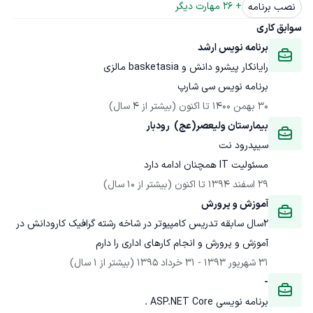
+ 
26
 مهارت دیگر
نصب برنامه
سوابق کاری
برنامه نویس ارشد
رایانکار پیشرو دانش و basketasia مالزی
برنامه نویس سی شارپ
30 بهمن 1400
 تا اکنون
(بیشتر از 4 سال)
بیمارستان ولیعصر(عج)  رودبار
سیپدرود نت
مسئولیت IT همچنان ادامه دارد
29 اسفند 1394
 تا اکنون
(بیشتر از 10 سال)
آموزش و پرورش 
2سال سابقه تدریس کامپیوتر در شاخه رشته گرافیک کارودانش در 
آموزش و پرورش و انجام کارهای اداری را دارم
31 شهریور 1393
 - 
31 خرداد 1395
(بیشتر از 1 سال)
-