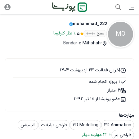
mohammad_222
MO
.
1
نظر
کارفرما
سطح ۰
5
Bandar-e Māhshahr
آخرین فعالیت 23 اردیبهشت 1404
1 پروژه انجام شده
2 امتیاز
عضو پونیشا از 15 تیر 1392
مهارت‌ها
3D Animation
3D Modelling
طراحی تبلیغات
انیمیشن
+ 
22
 مهارت دیگر
طراحی بنر