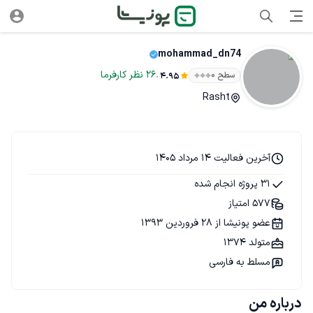
mohammad_dn74
.
26
نظر
کارفرما
سطح ۰
4.95
Rasht
آخرین فعالیت 14 مرداد 1405
31 پروژه انجام شده
577 امتیاز
عضو پونیشا از 28 فروردین 1393
متولد 1374
مسلط به فارسی
درباره من