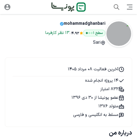
mohammadghanbari
.
13
نظر
کارفرما
سطح ۱
4.92
Sari
آخرین فعالیت 08 مرداد 1405
14 پروژه انجام شده
832 امتیاز
عضو پونیشا از 30 دی 1396
متولد 1376
مسلط به انگلیسی و فارسی
درباره من