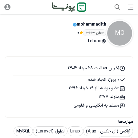
mohammadlth
MO
سطح ۰
0
Tehran
آخرین فعالیت 28 مرداد 1404
0 پروژه انجام شده
عضو پونیشا از 19 خرداد 1396
متولد 1377
مسلط به انگلیسی و فارسی
مهارت‌ها
آژاکس (ای جکس - Ajax)
Linux
لاراول (Laravel)
MySQL