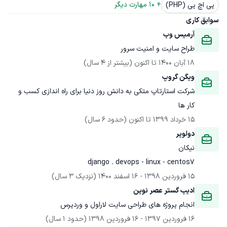
+ 
10
 مهارت دیگر
پی اچ پی (PHP)
سوابق کاری
آرمیس وب
طراح سایت و امنیت سرور
18 آبان 1400
 تا اکنون
(بیشتر از 4 سال)
ویگن گروپ
شرکت استارتاپ متکی به دانش روز دنیا برای راه اندازی کسب و 
کار ها
15 خرداد 1399
 تا اکنون
(حدود 6 سال)
دولوپر
نیکان
django . devops - linux - centos7
15 فروردین 1398
 - 
16 اسفند 1400
(نزدیک 3 سال)
ادیب گستر عصر نوین
انجام پروژه های طراحی سایت لاراول و وردپرس
16 فروردین 1397
 - 
16 فروردین 1398
(حدود 1 سال)