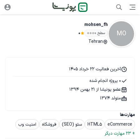
mohsen_fh
MO
سطح ۰
0
Tehran
آخرین فعالیت 22 خرداد 1405
0 پروژه انجام شده
عضو پونیشا از 21 بهمن 1394
متولد 1374
مهارت‌ها
eCommerce
HTML5
سئو (SEO)
فروشگاه
امنیت وب
+ 
23
 مهارت دیگر