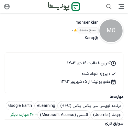
mohsenkian
MO
سطح ۰
0
Karaj
آخرین فعالیت 16 دی 1403
0 پروژه انجام شده
عضو پونیشا از 05 شهریور 1393
مهارت‌ها
برنامه نویسی سی پلاس پلاس (C++)
eLearning
Google Earth
+ 
20
 مهارت دیگر
جوملا (Joomla)
اکسس (Microsoft Access)
سوابق کاری