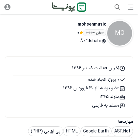
mohsenmusic
MO
سطح ۰
0
Āzādshahr
آخرین فعالیت 08 تیر 1396
0 پروژه انجام شده
عضو پونیشا از 30 فروردین 1392
متولد 1365
مسلط به فارسی
مهارت‌ها
ASP.Net
Google Earth
HTML
پی اچ پی (PHP)