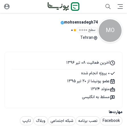
mohsensadegh74
MO
سطح ۰
0
Tehran
آخرین فعالیت 08 تیر 1396
0 پروژه انجام شده
عضو پونیشا از 20 تیر 1395
متولد 1374
مسلط به انگلیسی
مهارت‌ها
Facebook
نصب برنامه
شبکه اجتماعی
وبلاگ
تایپ