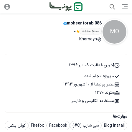
mohsentorabi086
MO
سطح ۰
0
Khomeyn
آخرین فعالیت 08 تیر 1396
0 پروژه انجام شده
عضو پونیشا از 10 شهریور 1393
متولد 1370
مسلط به انگلیسی و فارسی
مهارت‌ها
Blog Install
سی شارپ (C#)
Facebook
Firefox
گوگل پلاس