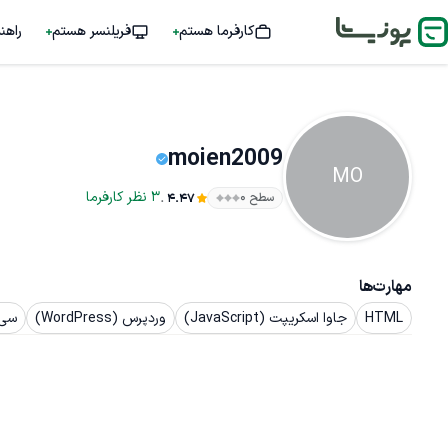
کارفرما هستم
فریلنسر هستم
راهن
moien2009
MO
.
3
نظر
کارفرما
سطح ۰
4.47
مهارت‌ها
HTML
جاوا اسکریپت (JavaScript)
وردپرس (WordPress)
سی ا