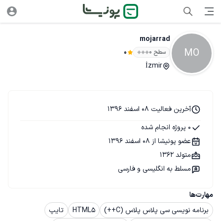
mojarrad
MO
سطح ۰
0
İzmir
آخرین فعالیت 08 اسفند 1396
0 پروژه انجام شده
عضو پونیشا از 08 اسفند 1396
متولد 1362
مسلط به انگلیسی و فارسی
مهارت‌ها
برنامه نویسی سی پلاس پلاس (C++)
HTML5
تایپ